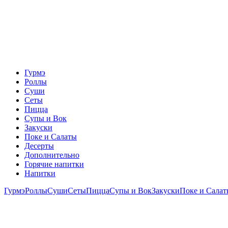
Гурмэ
Роллы
Суши
Сеты
Пицца
Супы и Вок
Закуски
Поке и Салаты
Десерты
Дополнительно
Горячие напитки
Напитки
Гурмэ
Роллы
Суши
Сеты
Пицца
Супы и Вок
Закуски
Поке и Сала