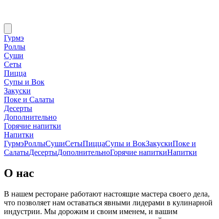
Гурмэ
Роллы
Суши
Сеты
Пицца
Супы и Вок
Закуски
Поке и Салаты
Десерты
Дополнительно
Горячие напитки
Напитки
Гурмэ
Роллы
Суши
Сеты
Пицца
Супы и Вок
Закуски
Поке и
Салаты
Десерты
Дополнительно
Горячие напитки
Напитки
О нас
В нашем ресторане работают настоящие мастера своего дела,
что позволяет нам оставаться явными лидерами в кулинарной
индустрии. Мы дорожим и своим именем, и вашим