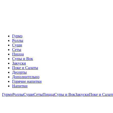
Гурмэ
Роллы
Суши
Сеты
Пицца
Супы и Вок
Закуски
Поке и Салаты
Десерты
Дополнительно
Горячие напитки
Напитки
Гурмэ
Роллы
Суши
Сеты
Пицца
Супы и Вок
Закуски
Поке и Сала