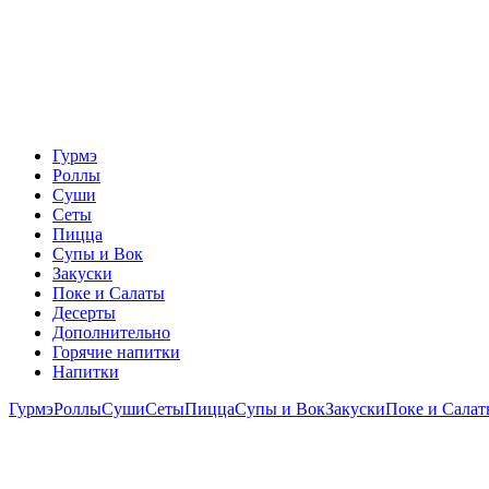
Гурмэ
Роллы
Суши
Сеты
Пицца
Супы и Вок
Закуски
Поке и Салаты
Десерты
Дополнительно
Горячие напитки
Напитки
Гурмэ
Роллы
Суши
Сеты
Пицца
Супы и Вок
Закуски
Поке и Сала