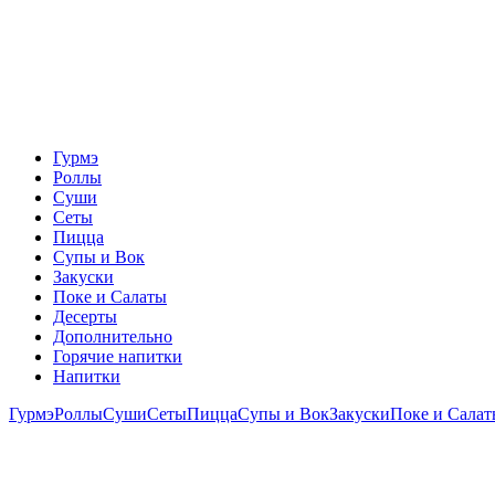
Гурмэ
Роллы
Суши
Сеты
Пицца
Супы и Вок
Закуски
Поке и Салаты
Десерты
Дополнительно
Горячие напитки
Напитки
Гурмэ
Роллы
Суши
Сеты
Пицца
Супы и Вок
Закуски
Поке и Сала