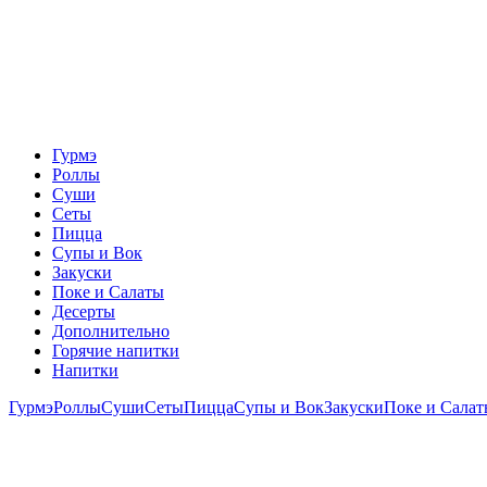
Гурмэ
Роллы
Суши
Сеты
Пицца
Супы и Вок
Закуски
Поке и Салаты
Десерты
Дополнительно
Горячие напитки
Напитки
Гурмэ
Роллы
Суши
Сеты
Пицца
Супы и Вок
Закуски
Поке и Сала